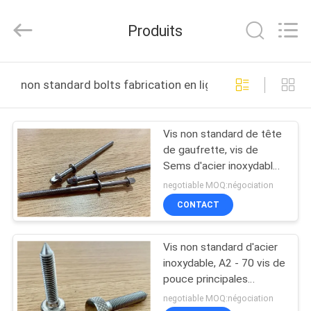
2025
Jiashan
Chaoyi
Produits
Fastener.
Co,LTD.
All
Rights
MAISON
Reserved.
non standard bolts fabrication en ligne
PRODUITS
Vis non standard de tête
de gaufrette, vis de
AU
Sems d'acier inoxydable
SUJET
avec le joint carré
negotiable MOQ:négociation
DE
CONTACT
NOUS
Vis non standard d'acier
inoxydable, A2 - 70 vis de
VISITE
pouce principales
moletées
D'USINE
negotiable MOQ:négociation