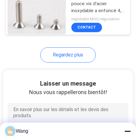
pouce vis d'acier
inoxydable a enfoncé 4,8
8,8 la norme de la
negotiable MOQ:négociation
catégorie DIN965
CONTACT
Regardez plus
Laisser un message
Nous vous rappellerons bientôt!
Wang