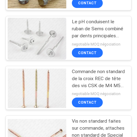
CONTACT
CONTRÔLE
Le pH conduisent le
DE
ruban de Sems combiné
QUALITÉ
par dents principales
soudé par vis non
negotiable MOQ:négociation
standard Dimmming
CONTACTEZ-
CONTACT
Ruspert
NOUS
Commande non standard
de la croix REC de tête
NOUVELLES
des vis CSK de M4 M5
M6 pour le bois en
negotiable MOQ:négociation
plastique
DEMANDEZ
CONTACT
UNE
Vis non standard faites
CITATION
sur commande, attaches
non standard de Special