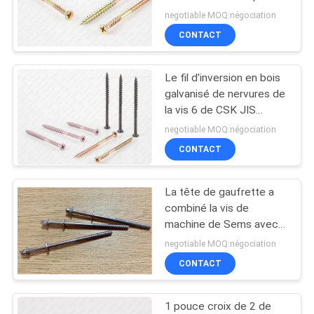
PLAN
negotiable MOQ:négociation
CONTACT
DU
SITE
Le fil d'inversion en bois
galvanisé de nervures de
PRIVACY
la vis 6 de CSK JIS
Philips standard
POLICY
negotiable MOQ:négociation
conduisent
CONTACT
La tête de gaufrette a
combiné la vis de
machine de Sems avec
le type carré plaqué par
negotiable MOQ:négociation
Chrome de joint
CONTACT
1 pouce croix de 2 de