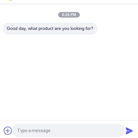
8:26 PM
Good day, what product are you looking for?
Catégories populaires
Tous
Vis En Acier 
Vis De Carton Gris
Inoxydable
Auto 
Self Vis De Forage.
Autotaraudeuses
Vis À Tête De 
Vis Non Standard
Cloisons Sèches 
Bugle
Vis De Machine 
Vis Concrètes De 
Métriques
Fixation
Demandez un devis