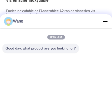
Vis en acier inoxydable
L'acier inoxydable de l'Assemblée A2 rapide visse/les vis
brutes principales fil de trompette
Wang
les vis d'acier inoxydable de 10mm 100mm 150mm, tête de
bride d'acier inoxydable boulonne métrique
8:02 AM
Fil principal fraisé par double d'entraînement de Pozi de vis
d'acier inoxydable de carton gris d'INOX A2 plein
Good day, what product are you looking for?
Catégories populaires
Tous
Vis En Acier 
Vis De Carton Gris
Inoxydable
Auto 
Self Vis De Forage.
Autotaraudeuses
Vis À Tête De 
Vis Non Standard
Cloisons Sèches 