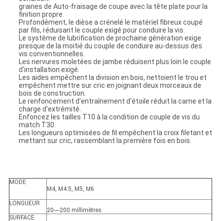
graines de Auto-fraisage de coupe avec la tête plate pour la
finition propre.
Profondément, le dièse a crénelé le matériel fibreux coupé
par fils, réduisant le couple exigé pour conduire la vis.
Le système de lubrification de prochaine génération exige
presque de la moitié du couple de conduire au-dessus des
vis conventionnelles.
Les nervures moletées de jambe réduisent plus loin le couple
d'installation exigé.
Les aides empêchent la division en bois, nettoient le trou et
empêchent mettre sur cric en joignant deux morceaux de
bois de construction.
Le renfoncement d'entraînement d'étoile réduit la came et la
charge d'extrémité.
Enfoncez les tailles T10 à la condition de couple de vis du
match T30.
Les longueurs optimisées de fil empêchent la croix filetant et
mettant sur cric, rassemblant la première fois en bois.
MODE
M4, M4.5, M5, M6
LONGUEUR
20----200 millimètres
SURFACE