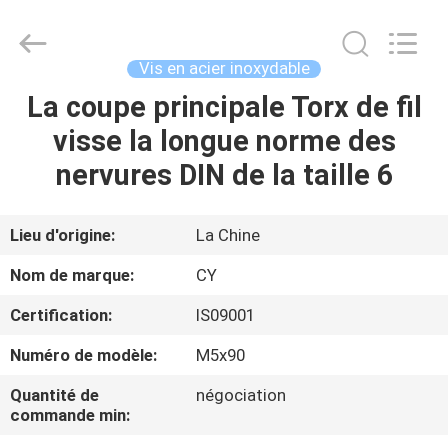
2026
Jiashan
Chaoyi
Fastener.
Co,LTD.
Vis en acier inoxydable
All
Rights
La coupe principale Torx de fil
MAISON
Reserved.
visse la longue norme des
PRODUITS
nervures DIN de la taille 6
AU
Lieu d'origine:
La Chine
SUJET
Nom de marque:
CY
DE
Certification:
IS09001
NOUS
Numéro de modèle:
M5x90
VISITE
Quantité de
négociation
commande min:
D'USINE