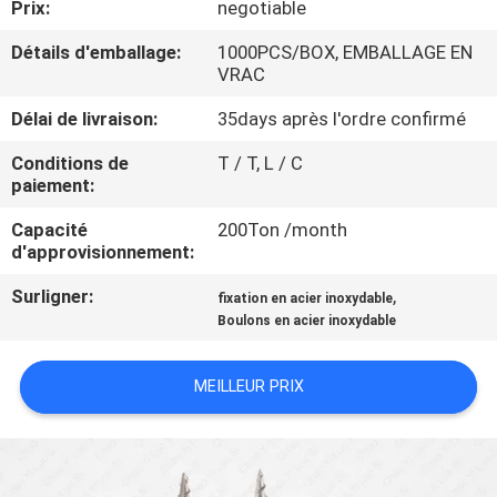
Prix:
negotiable
CONTRÔLE
Détails d'emballage:
1000PCS/BOX, EMBALLAGE EN
VRAC
DE
Délai de livraison:
35days après l'ordre confirmé
QUALITÉ
Conditions de
T / T, L / C
paiement:
CONTACTEZ-
Capacité
200Ton /month
NOUS
d'approvisionnement:
Surligner:
,
fixation en acier inoxydable
NOUVELLES
Boulons en acier inoxydable
DEMANDEZ
MEILLEUR PRIX
UNE
CITATION