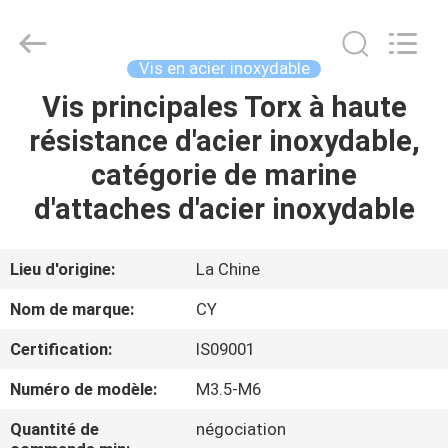
2026
Jiashan
Chaoyi
Fastener.
Co,LTD.
Vis en acier inoxydable
All
Rights
Vis principales Torx à haute
MAISON
Reserved.
résistance d'acier inoxydable,
PRODUITS
catégorie de marine
d'attaches d'acier inoxydable
AU
SUJET
Lieu d'origine:
La Chine
DE
Nom de marque:
CY
NOUS
Certification:
IS09001
Numéro de modèle:
M3.5-M6
VISITE
D'USINE
Quantité de
négociation