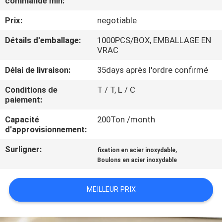
commande min:
Prix:
negotiable
CONTRÔLE
DE
Détails d'emballage:
1000PCS/BOX, EMBALLAGE EN
VRAC
QUALITÉ
Délai de livraison:
35days après l'ordre confirmé
CONTACTEZ-
Conditions de
T / T, L / C
paiement:
NOUS
Capacité
200Ton /month
d'approvisionnement:
NOUVELLES
Surligner:
,
fixation en acier inoxydable
Boulons en acier inoxydable
DEMANDEZ
UNE
MEILLEUR PRIX
CITATION