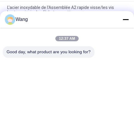
L'acier inoxydable de l'Assemblée A2 rapide visse/les vis
brutes principales fil de trompette
Wang
les vis d'acier inoxydable de 10mm 100mm 150mm, tête de
bride d'acier inoxydable boulonne métrique
12:37 AM
Fil principal fraisé par double d'entraînement de Pozi de vis
d'acier inoxydable de carton gris d'INOX A2 plein
Good day, what product are you looking for?
Catégories populaires
Tous
Vis En Acier 
Vis De Carton Gris
Inoxydable
Auto 
Self Vis De Forage.
Autotaraudeuses
Vis À Tête De 
Vis Non Standard
Cloisons Sèches 
Bugle