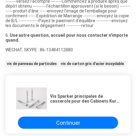
-------versez l'acompte -------Commencez à produire après que
dépôt obtenu ---------l'échantillon approuvent (si le besoin) -------
-----produit d'âne -----envoyez l'image de l'emballage pour
confirment------Expédition de Marrange ---------envoyez la copie
de B/L -------------Payez le paiement d'équilibre ----------envoyez
les documents le dégagement ----------retour
6.
Une autre question, accueil pour nous contacter n'importe
quand.
WECHAT, SKYPE : 86-13484112880
vis de panneau de particules
vis de carton gris d'acier inoxydable
Vis $parker principales de
casserole pour des Cabinets Kurnl
de panneau de particules sur le
peu de la jambe T20
Continuer