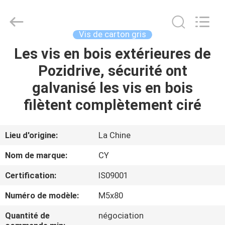
2026
Jiashan
Chaoyi
Fastener.
Co,LTD.
Vis de carton gris
All
Rights
Les vis en bois extérieures de
MAISON
Reserved.
Pozidrive, sécurité ont
PRODUITS
galvanisé les vis en bois
filètent complètement ciré
AU
SUJET
Lieu d'origine:
La Chine
DE
Nom de marque:
CY
NOUS
Certification:
IS09001
Numéro de modèle:
M5x80
VISITE
D'USINE
Quantité de
négociation