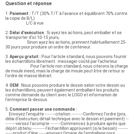
Question et réponse
1.
Paiement :
T/T (30% T/T à l'avance et équilibrent 70% contre
la copie de B/L)
L/C à vue
2.
Délai d'exécution
: Si ayez les actions, peut emballer et se
transporter d'ici 10-15 jours,
Sinon ayez les actions, prennent habituellement 25-
30 jours pour produire un ordre de conteneur.
3.
Aperçu gratuit :
Pour l'article standard, nous pouvons fournir
les échantillons librement. messager coûté par l'acheteur.
Pour l'article non standard, nous citerons la charge
de moule ineed, mais la charge de moule peut être de retour si
l'ordre de masse libérait.
4.
OEM
: Nous pouvons produire le dessin selon votre dessin ou
les échantillons, peuvent également emballant les produits
comme demande du client avec le LOGO et information de
l'entreprise là-dessus
5.
Comment passer une commande :
Envoyez l'enquête -------citation --------Confirmez l'ordre (prix,
délai d'exécution, détail technique avec le dessin et paiement) --
-------versez l'acompte -------Commencez à produire après que
dépôt obtenu ---------l'échantillon approuvent (si le besoin) -------
-----produit d'âne -----envoyez l'image de l'emballage pour