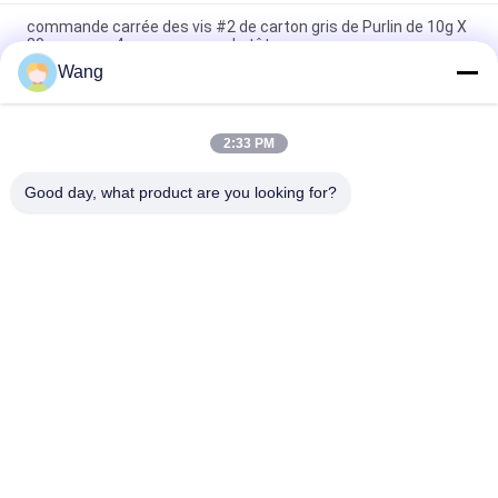
commande carrée des vis #2 de carton gris de Purlin de 10g X
80mm avec 4 nervures sous la tête
Wang
La tête fraisée par commande d'étoile avec la plate-forme
d'équilibre de 6 graines visse le revêtement vert de Ruspert
2:33 PM
Le but multi de plein fil fraisé par double d'entraînement de
Pozi de tête visse galvanisé jaune
Good day, what product are you looking for?
Catégories populaires
Tous
Vis En Acier 
Vis De Carton Gris
Inoxydable
Auto 
Self Vis De Forage.
Autotaraudeuses
Vis À Tête De 
Vis Non Standard
Cloisons Sèches 
Bugle