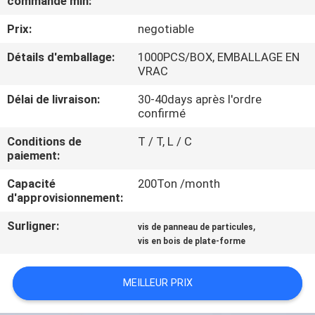
commande min:
Prix:
negotiable
CONTRÔLE
DE
Détails d'emballage:
1000PCS/BOX, EMBALLAGE EN
VRAC
QUALITÉ
Délai de livraison:
30-40days après l'ordre
confirmé
CONTACTEZ-
Conditions de
T / T, L / C
NOUS
paiement:
Capacité
200Ton /month
NOUVELLES
d'approvisionnement:
Surligner:
,
vis de panneau de particules
DEMANDEZ
vis en bois de plate-forme
UNE
MEILLEUR PRIX
CITATION