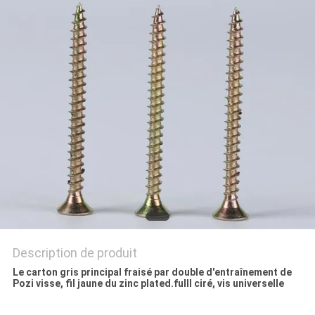
PLAN
DU
SITE
PRIVACY
POLICY
Description de produit
Le carton gris principal fraisé par double d'entraînement de
Pozi visse, fil jaune du zinc plated.fulll
ciré, vis universelle