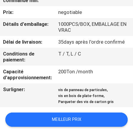
commande min:
Prix:
negotiable
CONTRÔLE
DE
Détails d'emballage:
1000PCS/BOX, EMBALLAGE EN
VRAC
QUALITÉ
Délai de livraison:
35days après l'ordre confirmé
CONTACTEZ-
Conditions de
T / T, L / C
paiement:
NOUS
Capacité
200Ton /month
d'approvisionnement:
NOUVELLES
Surligner:
,
vis de panneau de particules
,
vis en bois de plate-forme
DEMANDEZ
Parqueter des vis de carton gris
UNE
MEILLEUR PRIX
CITATION