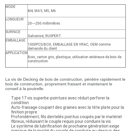
MODE
M4, M4.5, M5, M6
LONGUEUR
20----200 millimètres
SURFACE
Galvanisé, RUSPERT.
EMBALLAGE
1000PCS/BOX, EMBALLAGE EN VRAC, OEM comme
demande du client
APPLICATION
Bois, carton gris, plastique, utilisation extérieure de bois de
construction
La vis de Decking de bois de construction, pénètre rapidement le
bois de construction, proprement fraisant et maintenant le
conseil à la poutrelle.
Type 17 vis superbe-pointues avec réduit perforer la
condition.
Auto-fraisage coupant des graines avec la tête plate pour la
finition propre.
Profondément, fils dentelés pointus coupés par le matériel
fibreux, réduisant le couple requis pour conduire la vis.
Le système de lubrification de prochaine génération exige
presque de la moitié du couple de conduire au-dessus des