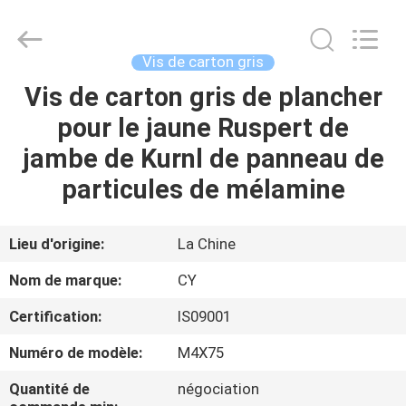
2026
Jiashan
Chaoyi
Fastener.
Co,LTD.
Vis de carton gris
All
Rights
Vis de carton gris de plancher
MAISON
Reserved.
pour le jaune Ruspert de
PRODUITS
jambe de Kurnl de panneau de
particules de mélamine
AU
SUJET
Lieu d'origine:
La Chine
DE
Nom de marque:
CY
NOUS
Certification:
IS09001
Numéro de modèle:
M4X75
VISITE
D'USINE
Quantité de
négociation