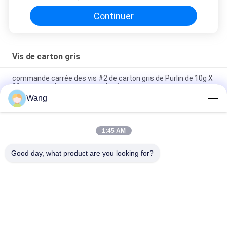
Continuer
Vis de carton gris
commande carrée des vis #2 de carton gris de Purlin de 10g X
80mm avec 4 nervures sous la tête
Wang
La tête fraisée par commande d'étoile avec la plate-forme
d'équilibre de 6 graines visse le revêtement vert de Ruspert
1:45 AM
Le but multi de plein fil fraisé par double d'entraînement de
Pozi de tête visse galvanisé jaune
Good day, what product are you looking for?
Catégories populaires
Tous
Vis En Acier 
Vis De Carton Gris
Inoxydable