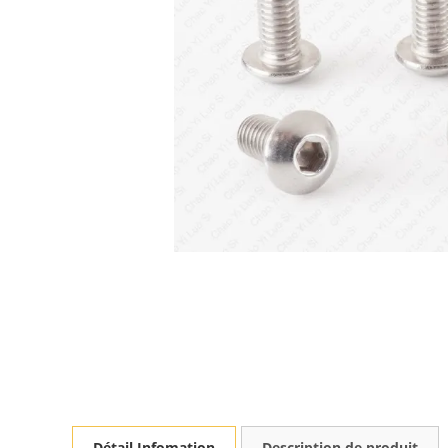
Détail Infomation
Description de produit