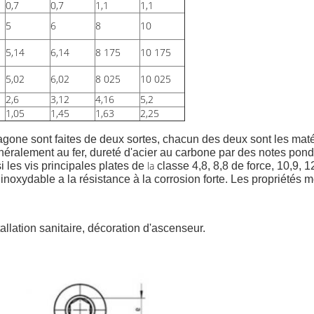
0,7
0,7
1,1
1,1
5
6
8
10
5,14
6,14
8 175
10 175
5,02
6,02
8 025
10 025
2,6
3,12
4,16
5,2
1,05
1,45
1,63
2,25
gone sont faites de deux sortes, chacun des deux sont les matér
éralement au fer, dureté d'acier au carbone par des notes pondé
la
i les vis principales plates de
classe 4,8, 8,8 de force, 10,9, 1
oxydable a la résistance à la corrosion forte. Les propriétés mé
allation sanitaire, décoration d'ascenseur.