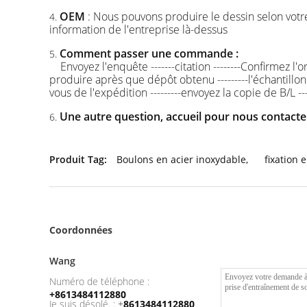
OEM
: Nous pouvons produire le dessin selon vot
4.
information de l'entreprise là-dessus
Comment passer une commande :
5.
Envoyez l'enquête -------citation --------Confirmez l
produire après que dépôt obtenu ---------l'échantillon 
vous de l'expédition ---------envoyez la copie de B/L -
Une autre question, accueil pour nous contact
6.
Produit Tag:
Boulons en acier inoxydable
,
fixation 
Coordonnées
Wang
Numéro de téléphone :
+8613484112880
Je suis désolé. :
+
8613484112880