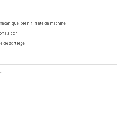
 mécanique, plein fil fileté de machine
onais bon
se de sortilège
e