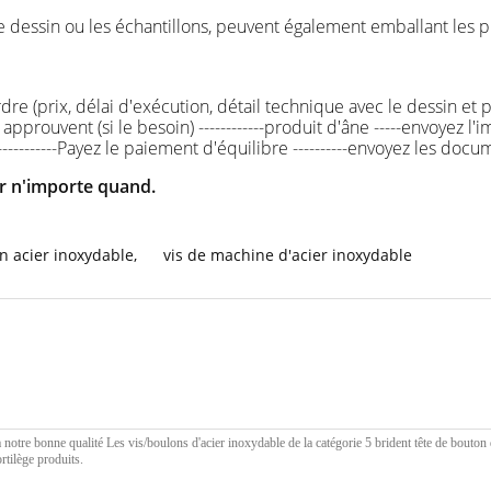
re dessin ou les échantillons, peuvent également emballant le
'ordre (prix, délai d'exécution, détail technique avec le dessin e
approuvent (si le besoin) ------------produit d'âne -----envoyez l
------------Payez le paiement d'équilibre ----------envoyez les doc
er n'importe quand.
en acier inoxydable
,
vis de machine d'acier inoxydable