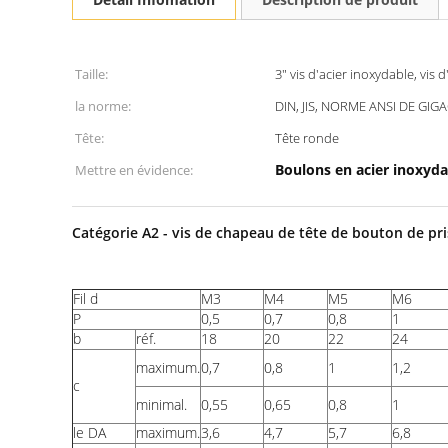
Taille:
3" vis d'acier inoxydable, vis
la norme:
DIN, JIS, NORME ANSI DE GIG
Tête:
Tête ronde
Boulons en acier inoxyda
Mettre en évidence:
Catégorie A2 - vis de chapeau de tête de bouton de pr
Fil d
M3
M4
M5
M6
P
0,5
0,7
0,8
1
b
réf.
18
20
22
24
maximum.
0,7
0,8
1
1,2
c
minimal.
0,55
0,65
0,8
1
le DA
maximum.
3,6
4,7
5,7
6,8