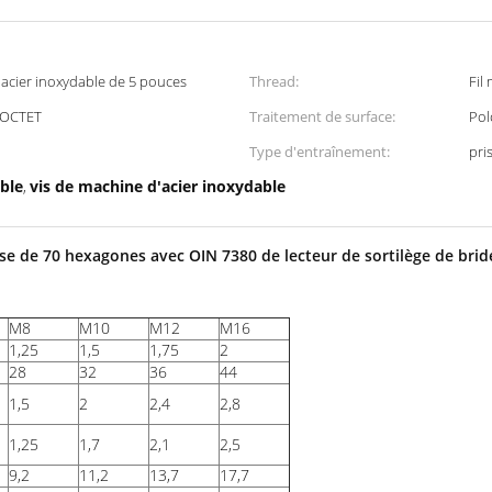
 d'acier inoxydable de 5 pouces
Thread:
Fil
AOCTET
Traitement de surface:
Pol
Type d'entraînement:
pri
ble
vis de machine d'acier inoxydable
,
ise de 70 hexagones avec OIN 7380 de lecteur de sortilège de brid
M8
M10
M12
M16
1,25
1,5
1,75
2
28
32
36
44
1,5
2
2,4
2,8
1,25
1,7
2,1
2,5
9,2
11,2
13,7
17,7