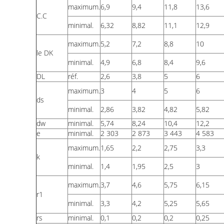
maximum.
6,9
9,4
11,8
13,6
C.C
minimal.
6,32
8,82
11,1
12,9
maximum.
5,2
7,2
8,8
10
le DK
minimal.
4,9
6,8
8,4
9,6
DL
réf.
2,6
3,8
5
6
maximum.
3
4
5
6
ds
minimal.
2,86
3,82
4,82
5,82
dw
minimal.
5,74
8,24
10,4
12,2
e
minimal.
2 303
2 873
3 443
4 583
maximum.
1,65
2,2
2,75
3,3
k
minimal.
1,4
1,95
2,5
3
maximum.
3,7
4,6
5,75
6,15
r1
minimal.
3,3
4,2
5,25
5,65
rs
minimal.
0,1
0,2
0,2
0,25