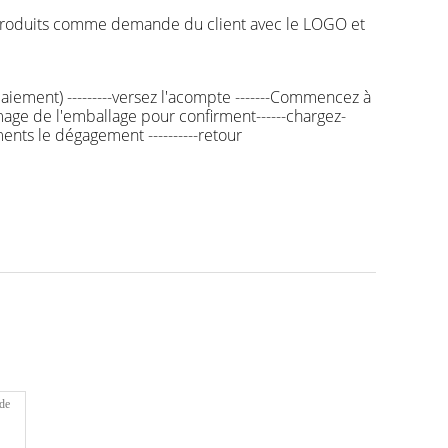
s produits comme demande du client avec le LOGO et
t paiement) ---------versez l'acompte -------Commencez à
'image de l'emballage pour confirment------chargez-
uments le dégagement ----------retour