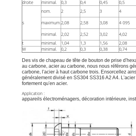
droite
minimal.
0,3
0,4
0,45
0,5
nom.
2
2,5
3
4
s
maximum.
2,08
2,58
3,08
4 095
minimal.
2,02
2,52
3,02
4,02
t
minimal.
1,04
1,3
1,56
2,08
W
minimal.
0,2
0,3
0,38
0,74
Des vis de chapeau de tête de bouton de prise d'hexa
au carbone, acier au carbone, nous nous référons gén
carbone, l'acier à haut carbone trois. Ensorcellez ains
généralement divisé en SS304 SS316 A2 A4. L'acier in
fortement qu'en acier.
Application :
appareils électroménagers, décoration intérieure, inst