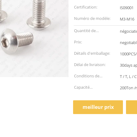
Certification:
IS09001
Numéro de modèle:
M3-M16
Quantité de
négociat
commande min:
Prix:
negotiabl
Détails d'emballage:
1000PCS
Délai de livraison:
30days ap
Conditions de
T / T, L / C
paiement:
Capacité
200Ton /
d'approvisionnement:
meilleur prix