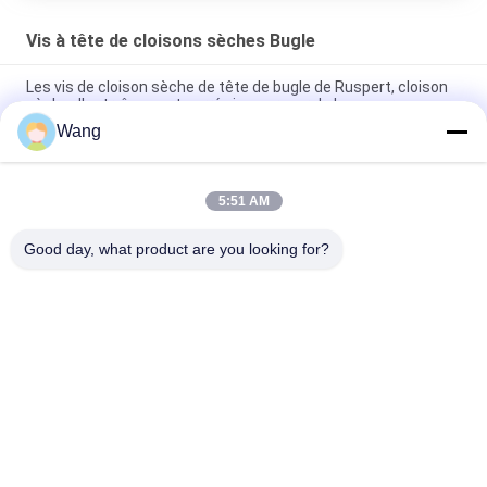
Vis à tête de cloisons sèches Bugle
Les vis de cloison sèche de tête de bugle de Ruspert, cloison
sèche d'entraînement carré visse graver de longueur
Wang
Les vis de 1 de 1/2 de pouce de bugle cloison sèche de tête,
panneau de particules de gypse visse le gris phosphaté
5:51 AM
L'ancre interne de cloison sèche d'entraînement de sortilège
visse mécanique de Batten de bugle galvanisée
Good day, what product are you looking for?
Catégories populaires
Tous
Vis En Acier 
Vis De Carton Gris
Inoxydable
Auto 
Self Vis De Forage.
Autotaraudeuses
Vis À Tête De 