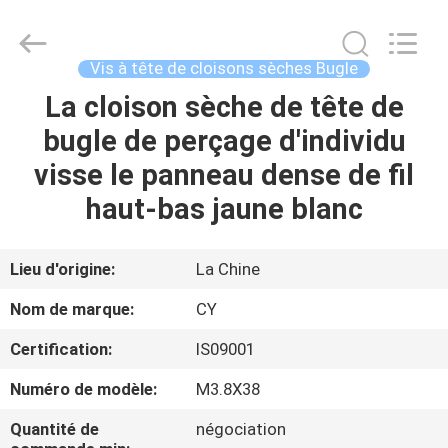
2026
Jiashan
Chaoyi
Fastener.
Co,LTD.
Vis à tête de cloisons sèches Bugle
All
Rights
La cloison sèche de tête de
MAISON
Reserved.
bugle de perçage d'individu
PRODUITS
visse le panneau dense de fil
haut-bas jaune blanc
AU
SUJET
Lieu d'origine:
La Chine
DE
Nom de marque:
CY
NOUS
Certification:
IS09001
Numéro de modèle:
M3.8X38
VISITE
D'USINE
Quantité de
négociation