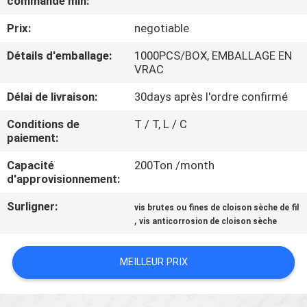
commande min:
Prix:
negotiable
CONTRÔLE
DE
Détails d'emballage:
1000PCS/BOX, EMBALLAGE EN
VRAC
QUALITÉ
Délai de livraison:
30days après l'ordre confirmé
CONTACTEZ-
Conditions de
T / T, L / C
paiement:
NOUS
Capacité
200Ton /month
d'approvisionnement:
NOUVELLES
Surligner:
vis brutes ou fines de cloison sèche de fil
,
vis anticorrosion de cloison sèche
DEMANDEZ
UNE
MEILLEUR PRIX
CITATION