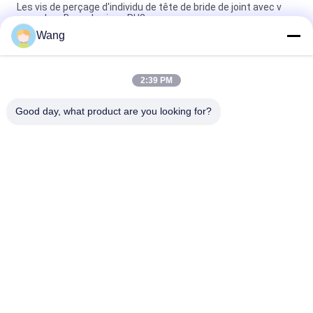
Les vis de perçage d'individu de tête de bride de joint avec v
cannelure Baypole visse PH2
Wang
Vis principales de cloison sèche de perçage d'individu de bugle
pour galvanisé jaune épais en métal Cr6
2:39 PM
2 pouces vis de perçage d'individu de 3 pouces, attaches de
perçage d'individu de Teks
Good day, what product are you looking for?
Catégories populaires
Tous
Vis En Acier 
Vis De Carton Gris
Inoxydable
Auto 
Self Vis De Forage.
Autotaraudeuses
Vis À Tête De 
Vis Non Standard
Cloisons Sèches 
Bugle
Vis De Machine 
Vis Concrètes De 