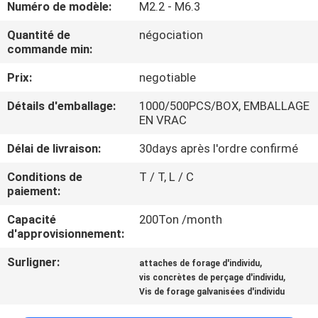
Numéro de modèle:
M2.2 - M6.3
CONTRÔLE
Quantité de
négociation
commande min:
DE
Prix:
negotiable
QUALITÉ
Détails d'emballage:
1000/500PCS/BOX, EMBALLAGE
EN VRAC
CONTACTEZ-
NOUS
Délai de livraison:
30days après l'ordre confirmé
Conditions de
T / T, L / C
paiement:
NOUVELLES
Capacité
200Ton /month
d'approvisionnement:
DEMANDEZ
Surligner:
,
UNE
attaches de forage d'individu
,
vis concrètes de perçage d'individu
CITATION
Vis de forage galvanisées d'individu