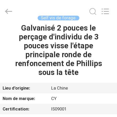
2026
Jiashan
Chaoyi
Fastener.
Co,LTD.
Self vis de forage.
All
Rights
Galvanisé 2 pouces le
MAISON
Reserved.
perçage d'individu de 3
PRODUITS
pouces visse l'étape
principale ronde de
AU
renfoncement de Phillips
SUJET
sous la tête
DE
NOUS
Lieu d'origine:
La Chine
Nom de marque:
CY
VISITE
Certification:
IS09001
D'USINE