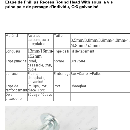
Étape de Phillips Recess Round Head With sous la vis
principale de perçage d'individu, Cr3 galvanisé
Matériel
Acier au
Taille
carbone, acier
3.5mm/3.8mm/3.9mm/4.0mm/4
inoxydable
/4.8mm /5.5mm
13mm/16mm-
Longueur
Type de fil
Fil de tapement
152mm
Type principal
Rond,
norme
DIN 7504
casserole, CSK,
bugle
surface
Plaine,
Emballage
Box+Carton+Pallet
phosphate,
galvanisé
Type de
Phillips, Pozi,
Port
Changhaï
renfoncement
place, Torx
Délai
30days-40days
d'exécution