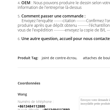
OEM
: Nous pouvons produire le dessin selon vot
4.
information de l'entreprise là-dessus
Comment passer une commande :
5.
Envoyez l'enquête -------citation --------Confirmez l
produire après que dépôt obtenu ---------l'échantillon 
vous de l'expédition ---------envoyez la copie de B/L -
Une autre question, accueil pour nous contact
6.
Produit Tag:
joint de contre-écrou
,
attaches de bou
Coordonnées
Wang
Numéro de téléphone :
+8613484112880
Je suis désolé. :
+
8613484112880