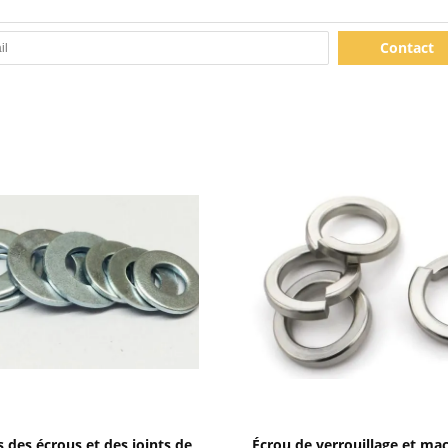
Contact
Afficher les détails
Afficher les détails
 des écrous et des joints de
Écrou de verrouillage et ma