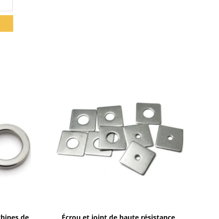
Afficher les détails
chines de
Écrou et joint de haute résistance,