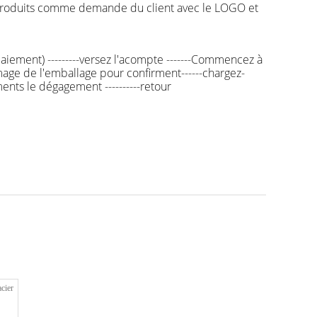
s produits comme demande du client avec le LOGO et
t paiement) ---------versez l'acompte -------Commencez à
'image de l'emballage pour confirment------chargez-
uments le dégagement ----------retour