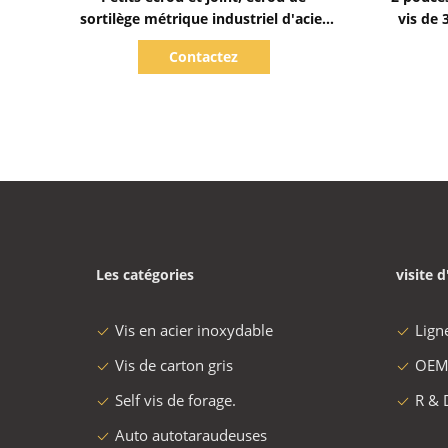
sortilège métrique industriel d'acier
vis de
inoxydable de sortilège
e
Contactez
Les catégories
visite d
Vis en acier inoxydable
Lign
Vis de carton gris
OEM
Self vis de forage.
R & 
Auto autotaraudeuses