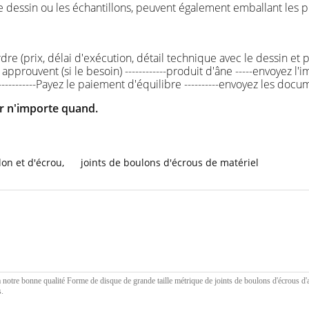
re dessin ou les échantillons, peuvent également emballant le
'ordre (prix, délai d'exécution, détail technique avec le dessin e
approuvent (si le besoin) ------------produit d'âne -----envoyez l
------------Payez le paiement d'équilibre ----------envoyez les doc
er n'importe quand.
lon et d'écrou
,
joints de boulons d'écrous de matériel