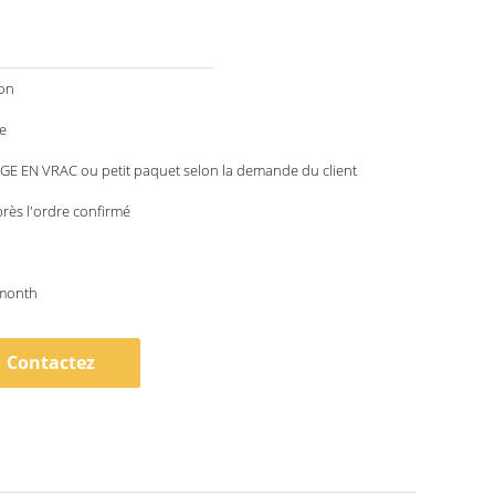
ion
e
E EN VRAC ou petit paquet selon la demande du client
rès l'ordre confirmé
month
Contactez