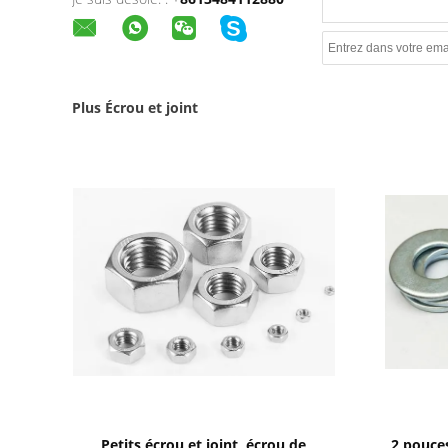
Plus Écrou et joint
Afficher les détails
Petits écrou et joint, écrou de
2 pouces