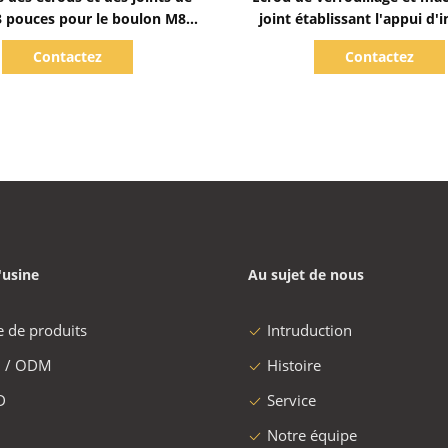
 3 pouces pour le boulon M8
joint établissant l'appui d'
mpêchent la corrosion
chimique
Contactez
Contactez
'usine
Au sujet de nous
e de produits
Intruduction
 / ODM
Histoire
D
Service
Notre équipe