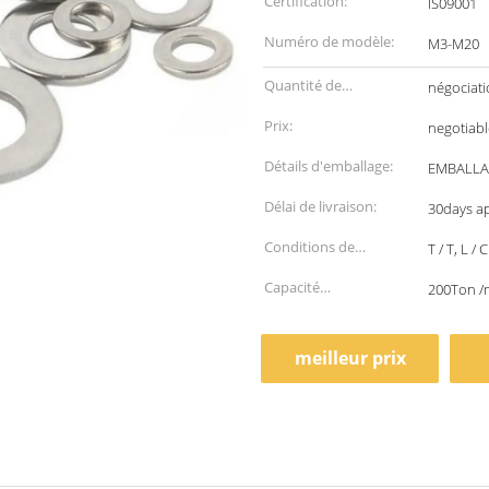
Certification:
IS09001
Numéro de modèle:
M3-M20
Quantité de
négociat
commande min:
Prix:
negotiabl
Détails d'emballage:
EMBALLAG
Délai de livraison:
30days ap
Conditions de
T / T, L / C
paiement:
Capacité
200Ton /
d'approvisionnement:
meilleur prix