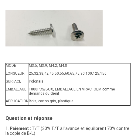
MODE
M3.5, M3.9, M4.2, M4.8
LONGUEUR
25,32,38,42,45,50,55,60,65,75,90,100,125,150
SURFACE
Polonais
EMBALLAGE
1000PCS/BOX, EMBALLAGE EN VRAC, OEM comme
demande du client
APPLICATION
Bois, carton gris, plastique
Question et réponse
1.
Paiement :
T/T (30% T/T à l'avance et équilibrent 70% contre
la copie de B/L)