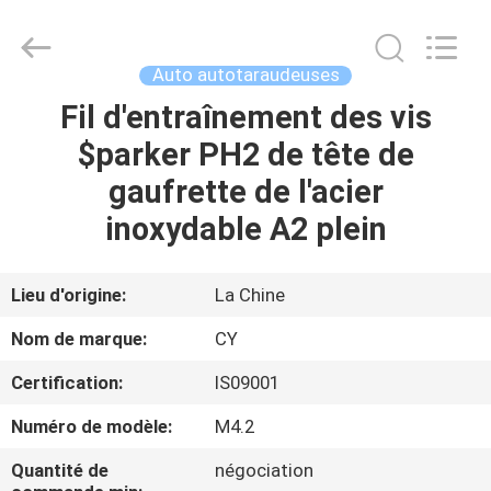
2026
Jiashan
Chaoyi
Fastener.
Co,LTD.
Auto autotaraudeuses
All
Rights
Fil d'entraînement des vis
MAISON
Reserved.
$parker PH2 de tête de
PRODUITS
gaufrette de l'acier
inoxydable A2 plein
AU
SUJET
Lieu d'origine:
La Chine
DE
Nom de marque:
CY
NOUS
Certification:
IS09001
Numéro de modèle:
M4.2
VISITE
D'USINE
Quantité de
négociation