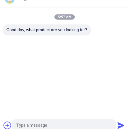
Une tôle auto-fileteuse de point de B visse la tête fraisée
enfoncée croisée de JIS
5:57 AM
Vis $parker à six pans fraisées dans l'acier inoxydable, boulons
de machine auto-fileteux
Good day, what product are you looking for?
Catégories populaires
Tous
Vis En Acier 
Vis De Carton Gris
Inoxydable
Auto 
Self Vis De Forage.
Autotaraudeuses
Vis À Tête De 
Vis Non Standard
Cloisons Sèches 
Bugle
Vis De Machine 
Vis Concrètes De 
Métriques
Fixation
Demandez un devis