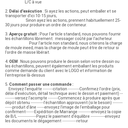
L/C à vue
2.
Délai d'exécution
: Si ayez les actions, peut emballer et se
transporter d'ici 10-15 jours,
Sinon ayez les actions, prennent habituellement 25-
30 jours pour produire un ordre de conteneur.
3.
Aperçu gratuit :
Pour l'article standard, nous pouvons fournir
les échantillons librement. messager coûté par l'acheteur.
Pour l'article non standard, nous citerons la charge
de moule ineed, mais la charge de moule peut être de retour si
l'ordre de masse libérait.
4.
OEM
: Nous pouvons produire le dessin selon votre dessin ou
les échantillons, peuvent également emballant les produits
comme demande du client avec le LOGO et information de
l'entreprise là-dessus
5.
Comment passer une commande :
Envoyez l'enquête -------citation --------Confirmez l'ordre (prix,
délai d'exécution, détail technique avec le dessin et paiement) --
-------versez l'acompte -------Commencez à produire après que
dépôt obtenu ---------l'échantillon approuvent (si le besoin) -------
-----produit d'âne -----envoyez l'image de l'emballage pour
confirment------Expédition de Marrange ---------envoyez la copie
de B/L -------------Payez le paiement d'équilibre ----------envoyez
les documents le dégagement ----------retour