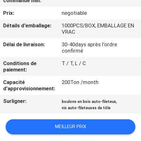
commande min:
Prix:
negotiable
CONTRÔLE
DE
Détails d'emballage:
1000PCS/BOX, EMBALLAGE EN
VRAC
QUALITÉ
Délai de livraison:
30-40days après l'ordre
confirmé
CONTACTEZ-
Conditions de
T / T, L / C
NOUS
paiement:
Capacité
200Ton /month
NOUVELLES
d'approvisionnement:
Surligner:
,
boulons en bois auto-fileteux
DEMANDEZ
vis auto-fileteuses de tôle
UNE
MEILLEUR PRIX
CITATION