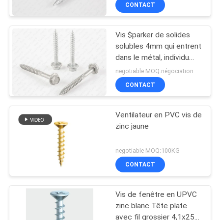
CONTACT
CONTRÔLE
Vis $parker de solides
DE
26
solubles 4mm qui entrent
QUALITÉ
dans le métal, individu
Self vis de forage.
filetant des vis de
negotiable MOQ:négociation
machine
CONTACTEZ-
CONTACT
NOUS
Ventilateur en PVC vis de
zinc jaune
NOUVELLES
15
negotiable MOQ:100KG
Auto
DEMANDEZ
CONTACT
UNE
autotaraudeuses
Vis de fenêtre en UPVC
CITATION
zinc blanc Tête plate
avec fil grossier 4,1x25