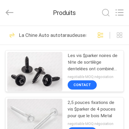
2026
Jiashan
Chaoyi
Produits
Fastener.
Co,LTD.
All
Rights
MAISON
Reserved.
28
La Chine Auto autotaraudeuses
Vis en acier
PRODUITS
inoxydable
Les vis $parker noires de
tête de sortilège
AU
dentelées ont combiné
SUJET
l'électrophorèse de
negotiable MOQ:négociation
Sems
DE
CONTACT
32
NOUS
2,5 pouces fixations de
Vis de carton gris
vis $parker de 4 pouces
VISITE
pour que le bois Metal
D'USINE
negotiable MOQ:négociation