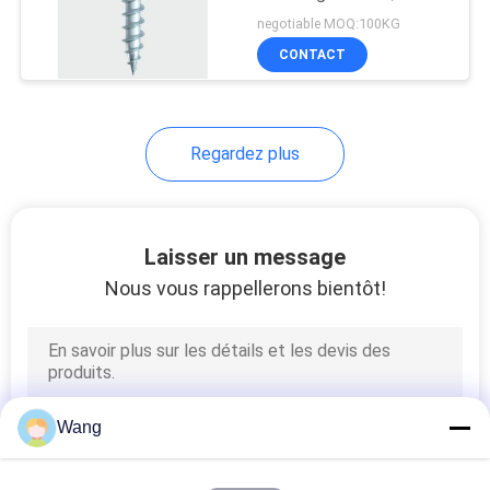
mm
PLAN
negotiable MOQ:100KG
CONTACT
DU
18
SITE
Vis à tête de
Regardez plus
cloisons sèches
PRIVACY
Bugle
POLICY
Laisser un message
Nous vous rappellerons bientôt!
7
Vis non standard
Wang