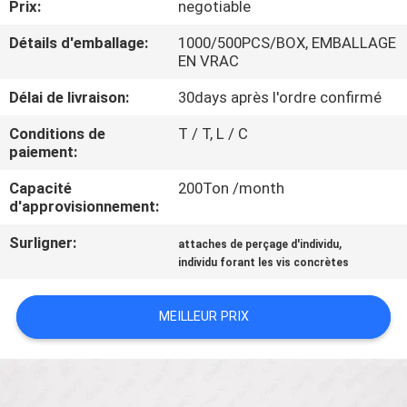
Prix:
negotiable
CONTRÔLE
Détails d'emballage:
1000/500PCS/BOX, EMBALLAGE
EN VRAC
DE
Délai de livraison:
30days après l'ordre confirmé
QUALITÉ
Conditions de
T / T, L / C
paiement:
CONTACTEZ-
Capacité
200Ton /month
NOUS
d'approvisionnement:
Surligner:
,
attaches de perçage d'individu
NOUVELLES
individu forant les vis concrètes
DEMANDEZ
MEILLEUR PRIX
UNE
CITATION