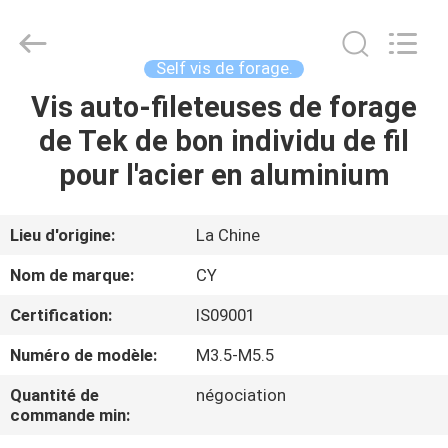
2026
Jiashan
Chaoyi
Fastener.
Co,LTD.
Self vis de forage.
All
Rights
Vis auto-fileteuses de forage
MAISON
Reserved.
de Tek de bon individu de fil
PRODUITS
pour l'acier en aluminium
AU
Lieu d'origine:
La Chine
SUJET
Nom de marque:
CY
DE
Certification:
IS09001
NOUS
Numéro de modèle:
M3.5-M5.5
VISITE
Quantité de
négociation
commande min:
D'USINE