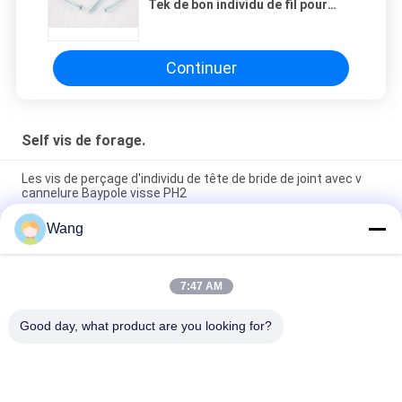
Tek de bon individu de fil pour
l'acier en aluminium
Continuer
Self vis de forage.
Les vis de perçage d'individu de tête de bride de joint avec v
cannelure Baypole visse PH2
Wang
Galvanisé 2 pouces le perçage d'individu de 3 pouces visse
l'étape principale ronde de renfoncement de Phillips sous la
tête
7:47 AM
Vis principales de cloison sèche de perçage d'individu de bugle
pour galvanisé jaune épais en métal Cr6
Good day, what product are you looking for?
Catégories populaires
Tous