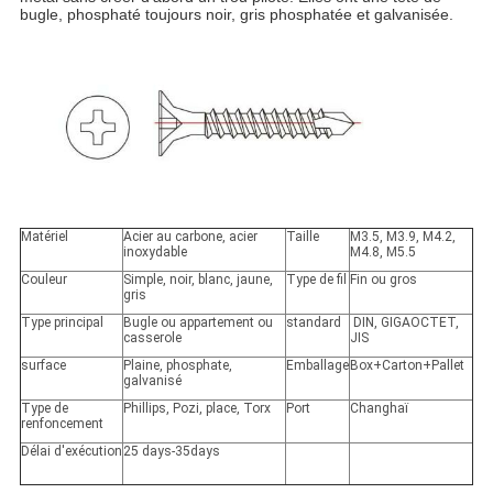
bugle, phosphaté toujours noir, gris phosphatée et galvanisée.
Matériel
Acier au carbone, acier
Taille
M3.5, M3.9, M4.2,
inoxydable
M4.8, M5.5
Couleur
Simple, noir, blanc, jaune,
Type de fil
Fin ou gros
gris
Type principal
Bugle ou appartement ou
standard
DIN, GIGAOCTET,
casserole
JIS
surface
Plaine, phosphate,
Emballage
Box+Carton+Pallet
galvanisé
Type de
Phillips, Pozi, place, Torx
Port
Changhaï
renfoncement
Délai d'exécution
25 days-35days