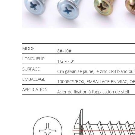
MODE
8#-10#
LONGUEUR
1/2 » - 3"
SURFACE
Cr6 galvanisé jaune, le zinc CR3 blanc-bul
EMBALLAGE
1000PCS/BOX, EMBALLAGE EN VRAC, OE
APPLICATION
Acier de fixation à l'application de stell