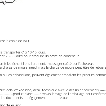
tre la copie de B/L)
et se transporter d'ici 10-15 jours,
ment 25-30 jours pour produire un ordre de conteneur.
urnir les échantillons librement. messager coûté par l'acheteur.
 la charge de moule ineed, mais la charge de moule peut être de retour si
sin ou les échantillons, peuvent également emballant les produits com
 (prix, délai d'exécution, détail technique avec le dessin et paiement) -
------------produit d'âne -----envoyez l'image de l'emballage pour confir
yez les documents le dégagement ----------retour
importe quand.