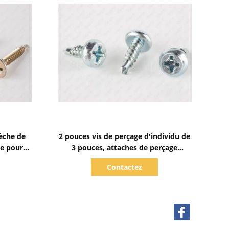
Afficher les détails
sèche de
2 pouces vis de perçage d'individu de
le pour
3 pouces, attaches de perçage
étal Cr6
d'individu de Teks
Contactez