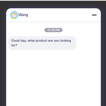
Wang
Contactez-nous
11:38 PM
Jiashan Chaoyi Fastener.
Co,LTD
Good day, what product are you looking 
for?
Pièce 208, construisant 1,
NO.5, route de Guigu cinq,
rue de Luoxing, ville du
comté de Jiashan, Jiaxing,
Zhejiang, Chine
86-573-89110395
sales1@cyluosi.com