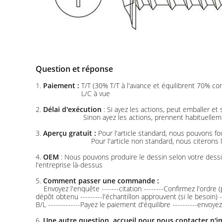
Question et réponse
1.
Paiement :
T/T (30% T/T à l'avance et équilibrent 70% con
L/C à vue
2.
Délai d'exécution
: Si ayez les actions, peut emballer 
Sinon ayez les actions, prennent habituelle
3.
Aperçu gratuit :
Pour l'article standard, nous pouvons fo
Pour l'article non standard, nous citerons
4.
OEM
: Nous pouvons produire le dessin selon votre des
l'entreprise là-dessus
5.
Comment passer une commande :
Envoyez l'enquête -------citation --------Confirmez l'ordre
dépôt obtenu ---------l'échantillon approuvent (si le besoin) 
B/L -------------Payez le paiement d'équilibre ----------envo
6.
Une autre question, accueil pour nous contacter n'