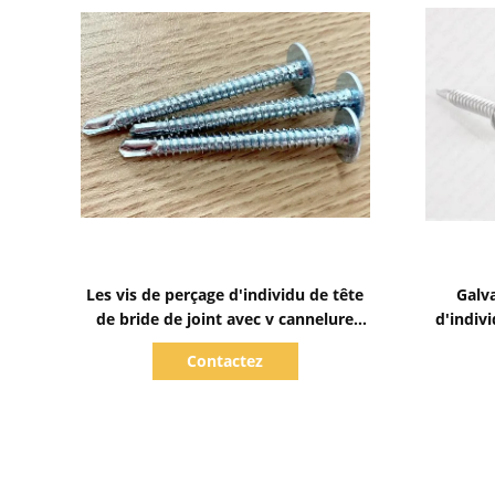
Afficher les détails
Les vis de perçage d'individu de tête
Galv
de bride de joint avec v cannelure
d'indiv
Baypole visse PH2
principa
Contactez