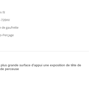
n fil
-720HV
e de gaufrette
o-Perçage
e plus grande surface d'appui une exposition de tête de
e de perceuse