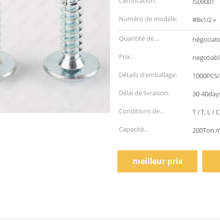
Certification:
IS09001
Numéro de modèle:
#8x1/2 »
Quantité de
négociat
commande min:
Prix:
negotiabl
Détails d'emballage:
1000PCS
Délai de livraison:
30-40days
Conditions de
T / T, L / C
paiement:
Capacité
200Ton /
d'approvisionnement:
meilleur prix