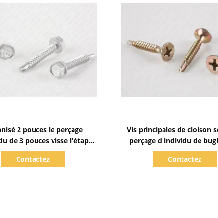
Afficher les détails
Afficher les détails
anisé 2 pouces le perçage
Vis principales de cloison 
idu de 3 pouces visse l'étape
perçage d'individu de bug
le ronde de renfoncement de
galvanisé jaune épais en m
Contactez
Contactez
Phillips sous la tête