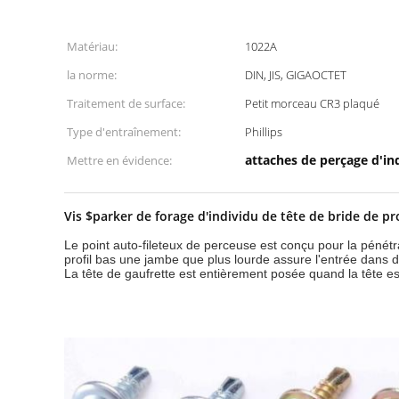
Matériau:
1022A
la norme:
DIN, JIS, GIGAOCTET
Traitement de surface:
Petit morceau CR3 plaqué
Type d'entraînement:
Phillips
attaches de perçage d'in
Mettre en évidence:
Vis $parker de forage d'individu de tête de bride de pr
Le point auto-fileteux de perceuse est conçu pour la pénétr
profil bas une jambe que plus lourde assure l'entrée dans d
La tête de gaufrette est entièrement posée quand la tête est