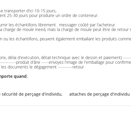
et se transporter d'ici 10-15 jours,
ment 25-30 jours pour produire un ordre de conteneur.
urnir les échantillons librement. messager coûté par l'acheteur.
 la charge de moule ineed, mais la charge de moule peut être de retour si
sin ou les échantillons, peuvent également emballant les produits com
 (prix, délai d'exécution, détail technique avec le dessin et paiement) -
------------produit d'âne -----envoyez l'image de l'emballage pour confir
yez les documents le dégagement ----------retour
importe quand.
e sécurité de perçage d'individu
,
attaches de perçage d'individu