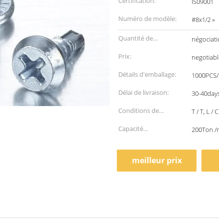
Certification:
IS09001
Numéro de modèle:
#8x1/2 »
Quantité de
négociat
commande min:
Prix:
negotiabl
Détails d'emballage:
1000PCS
Délai de livraison:
30-40days
Conditions de
T / T, L / C
paiement:
Capacité
200Ton /
d'approvisionnement:
meilleur prix