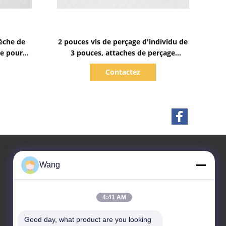
Afficher les détails
sèche de
2 pouces vis de perçage d'individu de
le pour
3 pouces, attaches de perçage
étal Cr6
d'individu de Teks
Contactez
Wang
Contactez-nous
4:41 AM
Jiashan Chaoyi Fastener.
Co,LTD
Good day, what product are you looking 