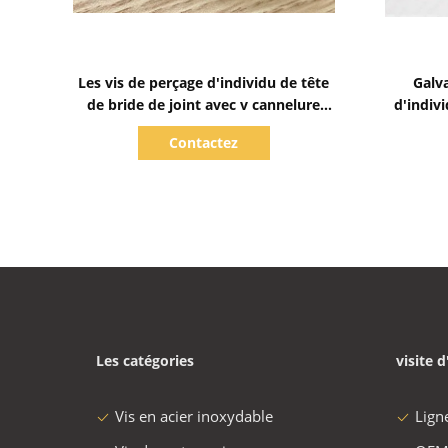
Afficher les détails
Les vis de perçage d'individu de tête
Galv
de bride de joint avec v cannelure
d'indiv
Baypole visse PH2
principa
Contactez
Les catégories
visite d
Vis en acier inoxydable
Lign