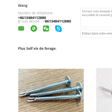
Wang
Numéro de téléphone :
+8613484112880
Je suis désolé. :
+
8613484112880
Plus Self vis de forage.