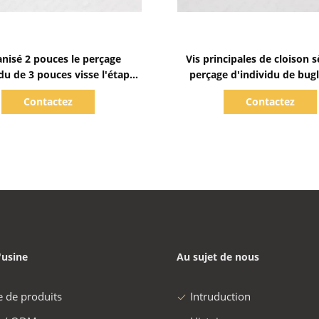
Afficher les détails
Afficher les détails
anisé 2 pouces le perçage
Vis principales de cloison 
idu de 3 pouces visse l'étape
perçage d'individu de bug
le ronde de renfoncement de
galvanisé jaune épais en m
Contactez
Contactez
Phillips sous la tête
'usine
Au sujet de nous
e de produits
Intruduction