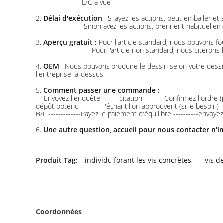
L/C à vue
2.
Délai d'exécution
: Si ayez les actions, peut emballer 
Sinon ayez les actions, prennent habituelle
3.
Aperçu gratuit :
Pour l'article standard, nous pouvons fo
Pour l'article non standard, nous citerons
4.
OEM
: Nous pouvons produire le dessin selon votre des
l'entreprise là-dessus
5.
Comment passer une commande :
Envoyez l'enquête -------citation --------Confirmez l'ordre
dépôt obtenu ---------l'échantillon approuvent (si le besoin) 
B/L -------------Payez le paiement d'équilibre ----------envo
6.
Une autre question, accueil pour nous contacter n'
Produit Tag:
individu forant les vis concrètes
,
vis d
Coordonnées