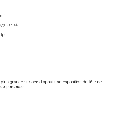
n fil
 galvanisé
lips
e plus grande surface d'appui une exposition de tête de
e de perceuse