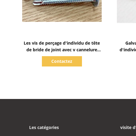
Afficher les détails
Les vis de perçage d'individu de tête
Galv
de bride de joint avec v cannelure
d'indiv
Baypole visse PH2
principa
Contactez
Les catégories
visite d