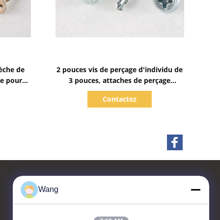
Afficher les détails
sèche de
2 pouces vis de perçage d'individu de
le pour
3 pouces, attaches de perçage
étal Cr6
d'individu de Teks
Contactez
Wang
Contactez-nous