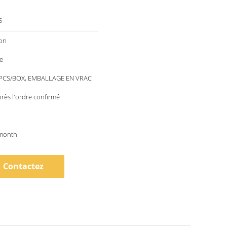
5
ion
e
PCS/BOX, EMBALLAGE EN VRAC
rès l'ordre confirmé
month
Contactez