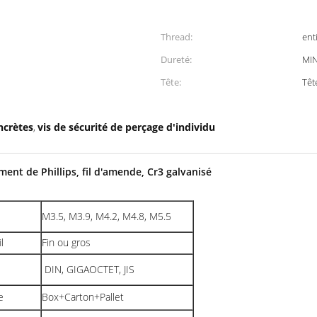
Thread:
ent
Dureté:
MI
Tête:
Têt
oncrètes
vis de sécurité de perçage d'individu
,
ment de Phillips, fil d'amende, Cr3 galvanisé
M3.5, M3.9, M4.2, M4.8, M5.5
l
Fin ou gros
d
DIN, GIGAOCTET, JIS
e
Box+Carton+Pallet