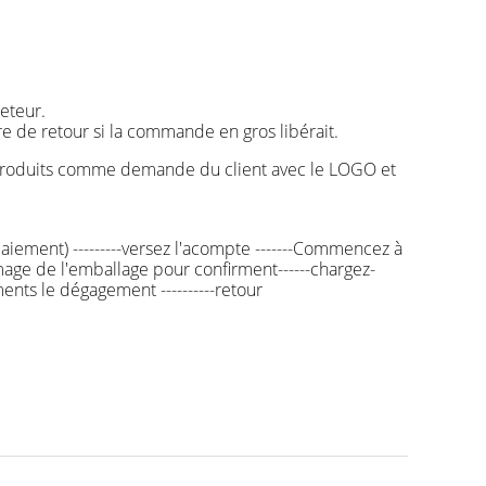
eteur.
re de retour si la commande en gros libérait.
s produits comme demande du client avec le LOGO et
t paiement) ---------versez l'acompte -------Commencez à
'image de l'emballage pour confirment------chargez-
uments le dégagement ----------retour