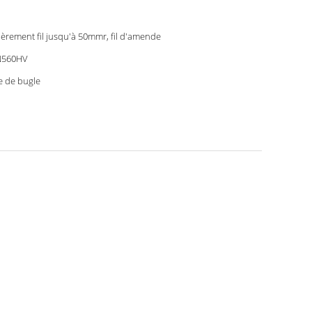
ièrement fil jusqu'à 50mmr, fil d'amende
N560HV
e de bugle