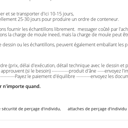
ller et se transporter d'ici 10-15 jours,
uellement 25-30 jours pour produire un ordre de conteneur.
ons fournir les échantillons librement. messager coûté par l'ach
erons la charge de moule ineed, mais la charge de moule peut êt
re dessin ou les échantillons, peuvent également emballant le
'ordre (prix, délai d'exécution, détail technique avec le dessin e
approuvent (si le besoin) ------------produit d'âne -----envoyez l
------------Payez le paiement d'équilibre ----------envoyez les doc
er n'importe quand.
e sécurité de perçage d'individu
,
attaches de perçage d'individu