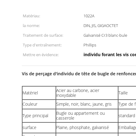
Matériau:
1022A
la norme:
DIN, JIS, GIGAOCTET
Traitement de surface:
Galvanisé Cr3 blanc-bule
Type d'entraînement:
Phillips
individu forant les vis c
Mettre en évidence:
Vis de perçage d'individu de tête de bugle de renfonce
Acier au carbone, acier
Matériel
Taille
inoxydable
Couleur
Simple, noir, blanc, jaune, gris
Type de fi
Bugle ou appartement ou
Type principal
standar
casserole
surface
Plaine, phosphate, galvanisé
Emballag