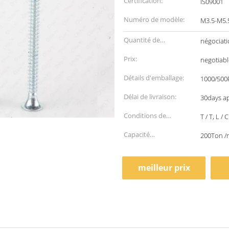
Certification:
IS09001
Numéro de modèle:
M3.5-M5.
Quantité de
négociat
commande min:
Prix:
negotiabl
Détails d'emballage:
1000/500
Délai de livraison:
30days ap
Conditions de
T / T, L / C
paiement:
Capacité
200Ton /
d'approvisionnement:
meilleur prix