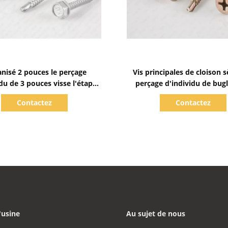
Afficher les détails
Afficher les détails
anisé 2 pouces le perçage
Vis principales de cloison 
idu de 3 pouces visse l'étape
perçage d'individu de bug
le ronde de renfoncement de
galvanisé jaune épais en m
Contactez
Contactez
Phillips sous la tête
'usine
Au sujet de nous